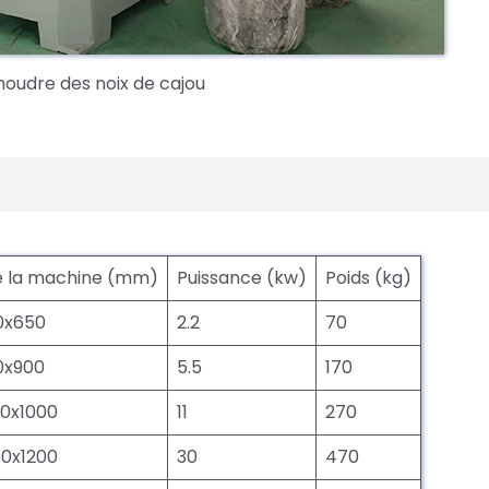
udre des noix de cajou
de la machine (mm)
Puissance (kw)
Poids (kg)
0x650
2.2
70
0x900
5.5
170
0x1000
11
270
0x1200
30
470