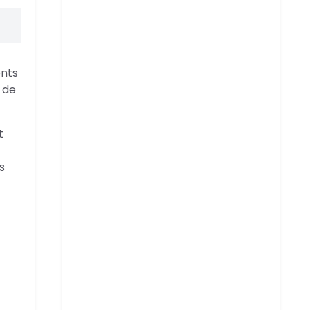
ents
 de
t
s