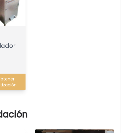
lador
btener
tización
dación