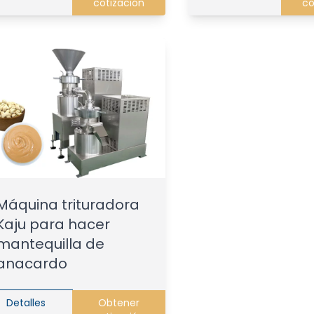
cotización
co
Máquina trituradora
Kaju para hacer
mantequilla de
anacardo
Detalles
Obtener