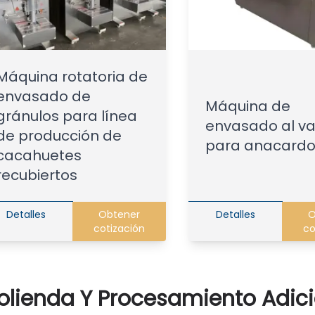
Máquina rotatoria de
envasado de
Máquina de
gránulos para línea
envasado al va
de producción de
para anacardo
cacahuetes
recubiertos
Detalles
Obtener
Detalles
O
cotización
co
olienda Y Procesamiento Adici