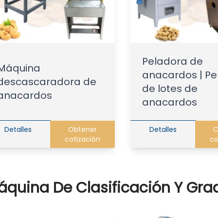
Peladora de
Máquina
anacardos | Pe
descascaradora de
de lotes de
anacardos
anacardos
Detalles
Obtener
Detalles
O
cotización
co
áquina De Clasificación Y Gra