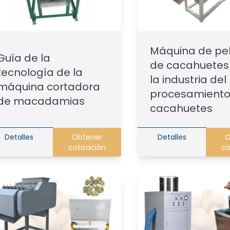
Máquina de pe
Guía de la
de cacahuetes
tecnología de la
la industria del
máquina cortadora
procesamiento
de macadamias
cacahuetes
Detalles
Obtener
Detalles
O
cotización
co