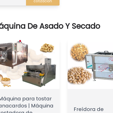
cotización
áquina De Asado Y Secado
Máquina para tostar
anacardos | Máquina
Freídora de
tostadora de