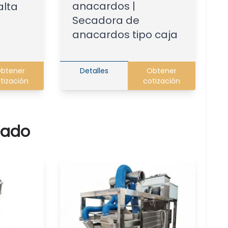
anacardos |
alta
Secadora de
anacardos tipo caja
btener
Detalles
Obtener
tización
cotización
lado