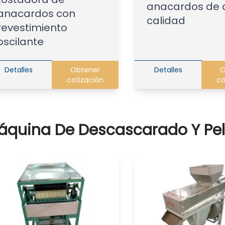
anacardos de 
anacardos con
calidad
revestimiento
oscilante
Detalles
Obtener
Detalles
O
cotización
co
áquina De Descascarado Y Pe