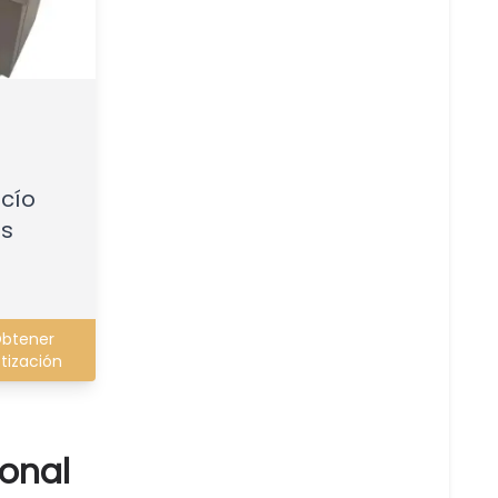
cío
s
btener
tización
onal