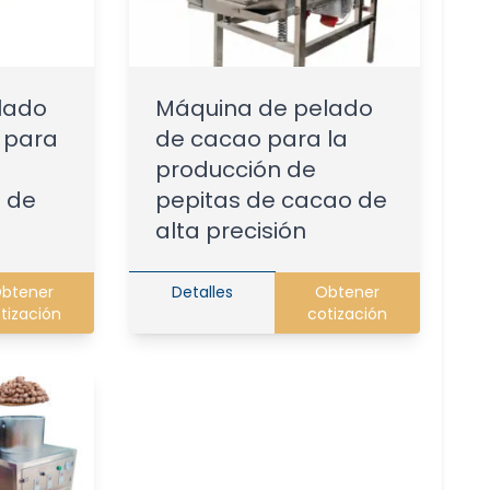
lado
Máquina de pelado
 para
de cacao para la
producción de
 de
pepitas de cacao de
alta precisión
btener
Detalles
Obtener
tización
cotización