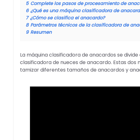
5
Complete los pasos de procesamiento de anac
6
¿Qué es una máquina clasificadora de anacar
7
¿Cómo se clasifica el anacardo?
8
Parámetros técnicos de la clasificadora de ana
9
Resumen
La máquina clasificadora de anacardos se divid
clasificadora de nueces de anacardo. Estas dos
tamizar diferentes tamaños de anacardos y ana