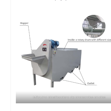
Máquina clasificadora de anacardos crudos