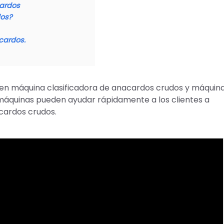
ardos
dos?
cardos.
e en máquina clasificadora de anacardos crudos y máquin
 máquinas pueden ayudar rápidamente a los clientes a
cardos crudos.