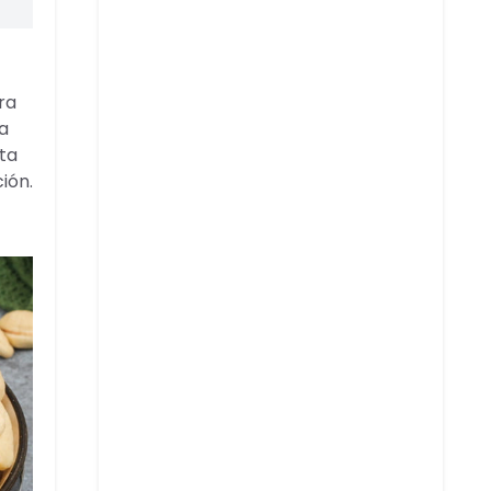
ra
a
sta
ión.