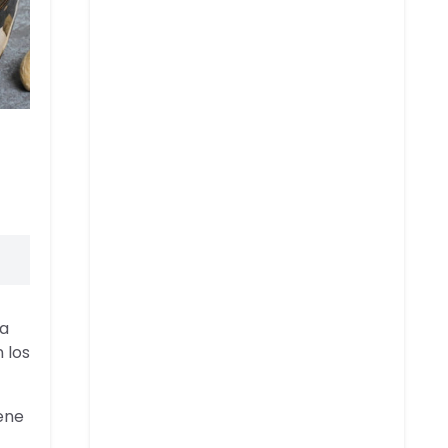
la
 los
ene