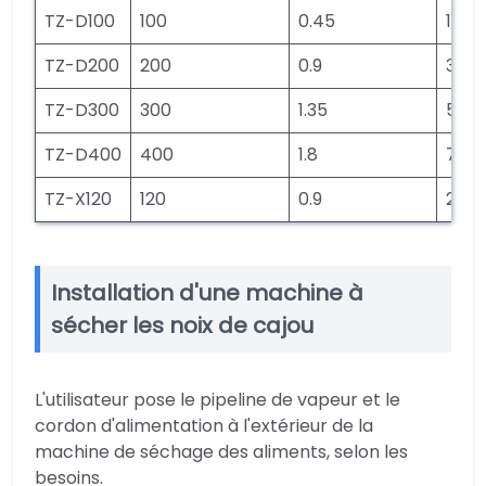
TZ-D100
100
0.45
18
TZ-D200
200
0.9
36
TZ-D300
300
1.35
54
TZ-D400
400
1.8
72
TZ-X120
120
0.9
20
Installation d'une machine à
sécher les noix de cajou
L'utilisateur pose le pipeline de vapeur et le
cordon d'alimentation à l'extérieur de la
machine de séchage des aliments, selon les
besoins.