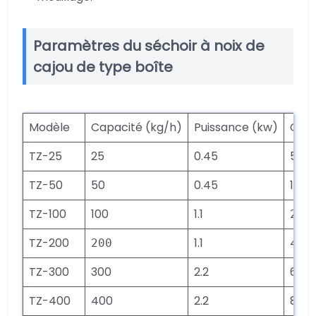
Paramètres du séchoir à noix de
cajou de type boîte
Modèle
Capacité (kg/h)
Puissance (kw)
Cons
TZ-25
25
0.45
5
TZ-50
50
0.45
10
TZ-100
100
1.1
20
TZ-200
1.1
40
200
TZ-300
300
2.2
60
TZ-400
400
2.2
80