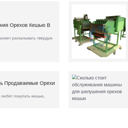
ния Орехов Кешью В
может раскалывать твёрдую
ть Продаваемые Орехи
 любят покупать кешью,