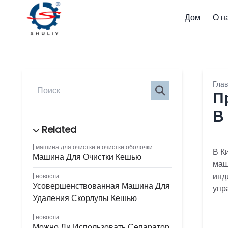
Дом
О н
Гла
П
В
машина для очистки и очистки оболочки
В К
Машина Для Очистки Кешью
маш
инд
новости
Усовершенствованная Машина Для
упр
Удаления Скорлупы Кешью
новости
Можно Ли Использовать Сепаратор