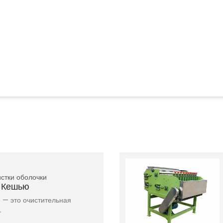
истки оболочки
 Кешью
 — это очистительная
…