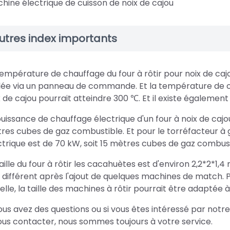
hine électrique de cuisson de noix de cajou
utres index importants
température de chauffage du four à rôtir pour noix de cajo
lée via un panneau de commande. Et la température de ch
x de cajou pourrait atteindre 300 ℃. Et il existe égaleme
puissance de chauffage électrique d'un four à noix de cajo
res cubes de gaz combustible. Et pour le torréfacteur à 
ctrique est de 70 kW, soit 15 mètres cubes de gaz combust
aille du four à rôtir les cacahuètes est d'environ 2,2*2*1,4 
 différent après l'ajout de quelques machines de match. P
lle, la taille des machines à rôtir pourrait être adaptée à l
vous avez des questions ou si vous êtes intéressé par notre
ous contacter, nous sommes toujours à votre service.