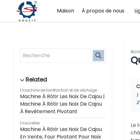
Maison
À propos de nous
Li
Accu
Qu
C
machine de torréfaction et de séchage
1
Machine À Rôtir Les Noix De Cajou |
2
Machine À Rôtir Les Noix De Cajou
À Revêtement Pivotant
nouvelles
Le 
Machine À Rôtir Les Noix De Cajou
châ
En Vente, Four Pivotant Pour Noix