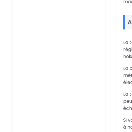
mac
A
La 
rég
noi
La 
mèt
éle
La t
peu
éche
Si 
à n