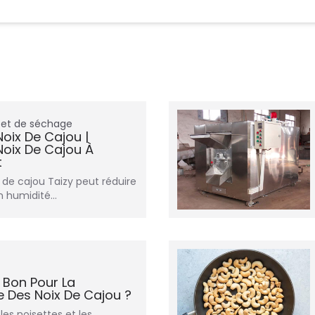
 et de séchage
Noix De Cajou |
Noix De Cajou À
t
x de cajou Taizy peut réduire
n humidité…
 Bon Pour La
e Des Noix De Cajou ?
 les noisettes et les