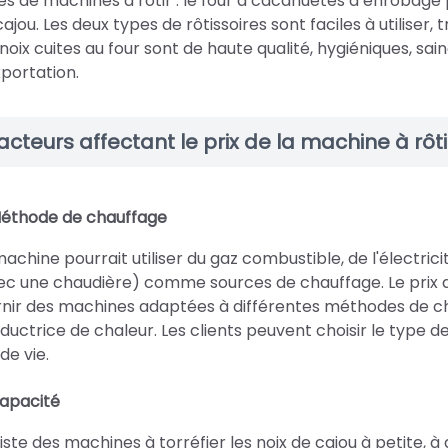
es de machines à rôtir : le four à cacahuètes à enrobage p
cajou. Les deux types de rôtissoires sont faciles à utiliser
 noix cuites au four sont de haute qualité, hygiéniques, sa
xportation.
acteurs affectant le prix de la machine à rôti
éthode de chauffage
machine pourrait utiliser du gaz combustible, de l'électr
ec une chaudière) comme sources de chauffage. Le prix d
rnir des machines adaptées à différentes méthodes de cha
ductrice de chaleur. Les clients peuvent choisir le type d
 de vie.
apacité
existe des machines à torréfier les noix de cajou à petite, 