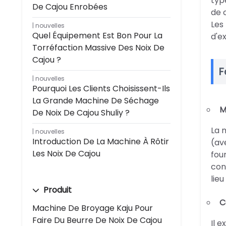
typ
De Cajou Enrobées
de 
Les
nouvelles
Quel Équipement Est Bon Pour La
d'e
Torréfaction Massive Des Noix De
Cajou ?
F
nouvelles
Pourquoi Les Clients Choisissent-Ils
La Grande Machine De Séchage
M
De Noix De Cajou Shuliy ?
La 
nouvelles
Introduction De La Machine À Rôtir
(av
Les Noix De Cajou
fou
con
lieu
Produit
C
Machine De Broyage Kaju Pour
Faire Du Beurre De Noix De Cajou
Il 