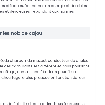
ivotant et la machine électrique à cuire les noix
, très efficaces, économes en énergie et durables.
ines et délicieuses, répondant aux normes
r les noix de cajou
icité, du charbon, du mazout conducteur de chaleur
e ces carburants est différent et nous pourrions
uffage, comme une ébullition pour l'huile
e chauffage le plus pratique en fonction de leur
à grande échelle et en continu. Nous fournissons