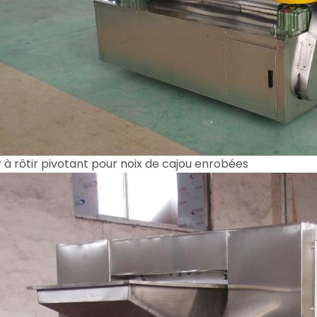
r à rôtir pivotant pour noix de cajou enrobées