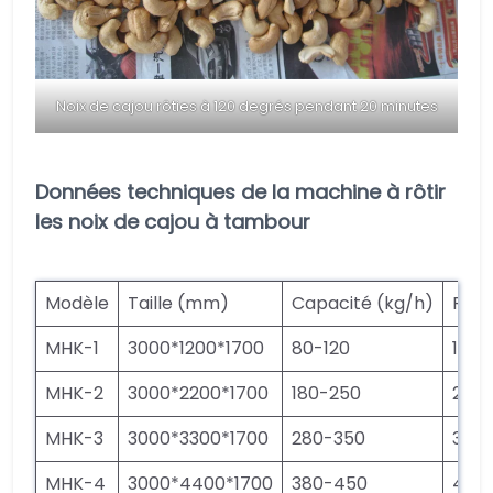
Noix de cajou rôties à 120 degrés pendant 20 minutes
Données techniques de la machine à rôtir
les noix de cajou à tambour
Modèle
Taille (mm)
Capacité (kg/h)
Puis
MHK-1
3000*1200*1700
80-120
1.1
MHK-2
3000*2200*1700
180-250
2.2
MHK-3
3000*3300*1700
280-350
3.3
MHK-4
3000*4400*1700
380-450
4.4