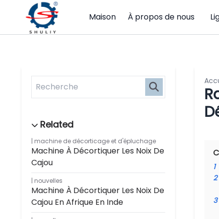
Maison
À propos de nous
Li
Accu
R
D
machine de décorticage et d'épluchage
Machine À Décortiquer Les Noix De
C
Cajou
1
2
nouvelles
Machine À Décortiquer Les Noix De
3
Cajou En Afrique En Inde