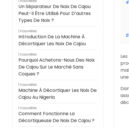
nouvelles
4
Un Séparateur De Noix De Cajou
Peut-Il Être Utilisé Pour D’autres
Types De Noix ?
nouvelles
5
Introduction De La Machine À
Décortiquer Les Noix De Cajou
nouvelles
Les
Pourquoi Achetons-Nous Des Noix
pro
De Cajou Sur Le Marché Sans
mai
Coques ?
une
nouvelles
Dan
Machine À Décortiquer Les Noix De
ass
Cajou Au Nigeria
déc
nouvelles
Comment Fonctionne La
Décortiqueuse De Noix De Cajou ?