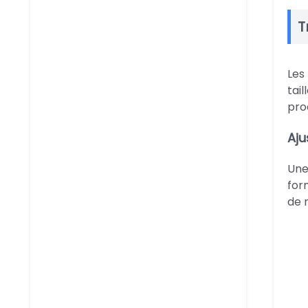
T
Les
tai
pro
Aju
Une
for
de 