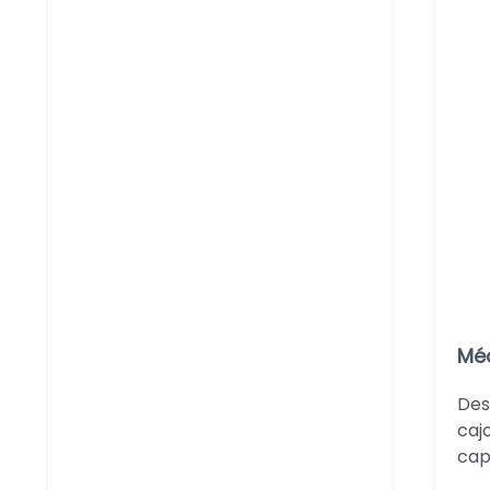
Méc
Des
caj
cap