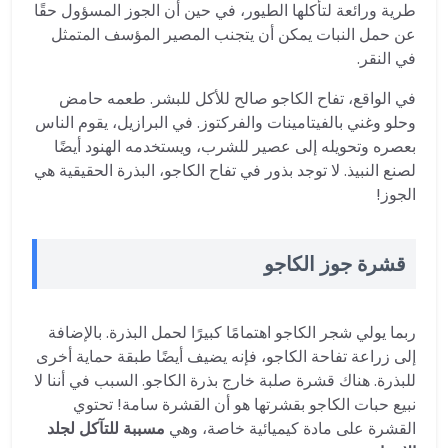
طرية ورائعة لتأكلها الطيور، في حين أن الجوز المسؤول حقًا
عن حمل النبات يمكن أن يتجنب المصير المؤسف المتمثل
في النقر.
في الواقع، تفاح الكاجو صالح للأكل للبشر. طعمه حامض
وحلو وغني بالفيتامينات والفركتوز. في البرازيل، يقوم الناس
بعصره وتحويله إلى عصير للشرب، ويستخدمه الهنود أيضًا
لصنع النبيذ. لا توجد بذور في تفاح الكاجو، البذرة الحقيقية هي
الجوز!
قشرة جوز الكاجو
ربما يولي شجر الكاجو اهتمامًا كبيرًا لحمل البذرة. بالإضافة
إلى زراعة تفاحة الكاجو، فإنه يضيف أيضًا طبقة حماية أخرى
للبذرة. هناك قشرة صلبة خارج بذرة الكاجو. السبب في أننا لا
نبيع حبات الكاجو بقشرتها هو أن القشرة سامة! تحتوي
القشرة على مادة كيميائية خاصة، وهي
مسببة للتآكل لجلد