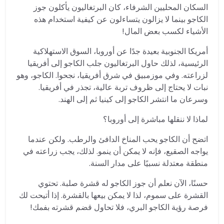
السكان المحليين الشرفاء، كان البرتغاليون يأكلون جوز
الكاجو بينما لا يزالون يتساءلون عن كيفية استخدام هذه
الأشياء لكسب بعض المال!
أمريكا الجنوبية بعيدة جدًا عن أوروبا، السوق الاستهلاكية
الرئيسية، لذلك حاول البرتغاليون جلب الكاجو إلى أفريقيا
لزراعته. وفي موزمبيق في شرق أفريقيا، نجحوا. الكاجو، وهو
نبات لا يحتاج إلى ظروف تربة عالية، تجذر في أفريقيا.
وسرعان ما انتشر الكاجو إلى كينيا ثم إلى الهند.
لماذا لا ننقلها مباشرة إلى أوروبا؟
اتضح أن الكاجو يحب المناخ الدافئ والرطب. ولكن عندما
يواجه الصقيع، فإنه لا يمكن أن ينمو. لذلك، يجب زراعته في
منطقة معتدلة نسبيًا على مدار السنة.
حسنًا، الآن نعلم أن جوز الكاجو له قشرة صلبة. تحتوي
القشرة على سموم، لذا لا يمكن بيعها بالقشرة. إذا أتيحت لك
فرصة رؤية الكاجو البري، فلا تحاول قضم قشرته بفمك!