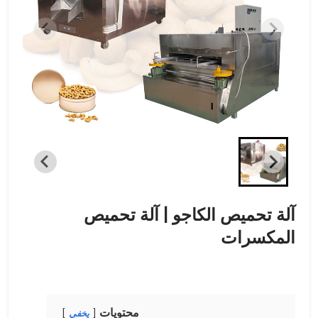
آلة تحميص الكاجو | آلة تحميص
المكسرات
محتويات
يخفي