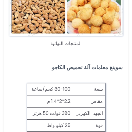
المنتجات النهائية
سوينغ معلمات آلة تحميص الكاجو
سعة
80-100 كجم/ساعة
مقاس
2.2*2*1.4 م
الجهد االكهربى
380 فولت 50 هرتز
قوة
25 كيلو واط