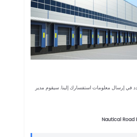
مك بشركة Zhengzhou Shuliy Machinery Co., Ltd. فلا تتردد في إرسال معلومات استفسارك إلينا. سيقوم مدير
Nautical Road