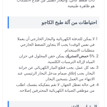
ذات ضغط عالي، والبخار القليل من صدع الانسكاب
هو ظاهرة طبيعية.
احتياطات
من آلة طبخ الكاجو
لا يمكن للتدفئة الكهربائية والبخار الخارجي أن يعملا
في نفس الوقت! يجب ألا يتجاوز الضغط الخارجي
متطلبات الاستخدام.
5%
حمض الستريك
يمكن حقن المحلول في خزان
المياه لإزالة الترسبات الكلسية.
بعد كل عمل، يجب قطع التيار الكهربائي عن خزانة
البخار. يجب إغلاق صمام مدخل البخار الرئيسي عند
الانتهاء من العمل بتسخين البخار.
في حالة تعطل الجهاز، لا تقم بتفكيكه بنفسك. اطلب
من موظفي الصيانة الكهربائية المحترفين إصلاحه.
المقياس التقني