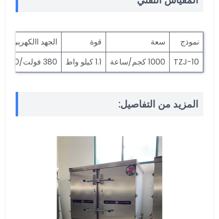
نموذج
سعة
قوة
الجهد االكهربى
TZJ-10
1000 كجم/ساعة
1.1 كيلو واط
380 فولت/50 هرتز
المزيد من التفاصيل: