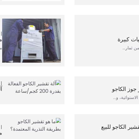
ات كبيرة
م
من ثمار…
م
 جوز الكاجو
آل
لاستوائية، و…
مب
ير الكاجو للبيع
م