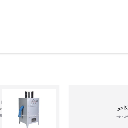
كاجو
م
وس، و…
ال