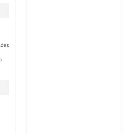
ções
s