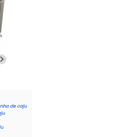
anha de caju
ju
ju