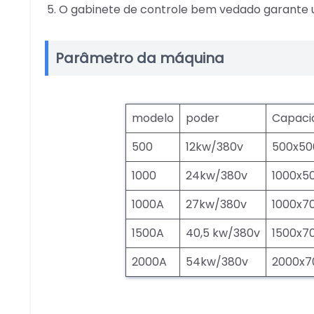
O gabinete de controle bem vedado garante u
Parâmetro da máquina
modelo
poder
Capaci
500
12kw/380v
500x5
1000
24kw/380v
1000x
1000A
27kw/380v
1000x
1500A
40,5 kw/380v
1500x
2000A
54kw/380v
2000x