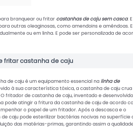
para branquear ou fritar
castanhas de caju sem casca
. E
 para outras oleaginosas, como amendoins e amêndoas. E
vidualmente ou em linha. E pode ser personalizada de aco
fritar castanha de caju
ha de caju é um equipamento essencial na
linha de
evido à sua característica tóxica, a castanha de caju crua
. O fritador de castanha de caju, inventado e desenvolvid
a pode atingir a fritura da castanha de caju de acordo 
sempenhar o papel de um fritador. Após a descasca e o
 caju pode esterilizar bactérias nocivas na superfície 
oluição das matérias-primas, garantindo assim a qualidad