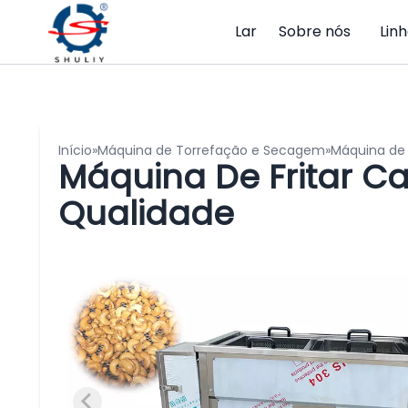
Lar
Sobre nós
Lin
Início
»
Máquina de Torrefação e Secagem
»
Máquina de 
Máquina De Fritar C
Qualidade