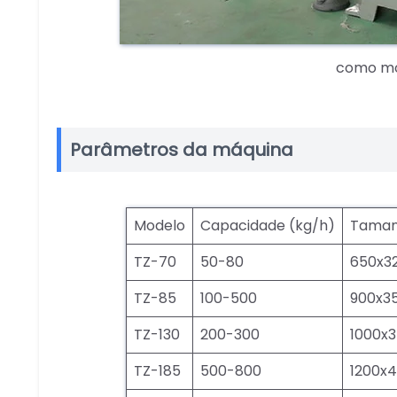
como mo
Parâmetros da máquina
Modelo
Capacidade (kg/h)
Taman
TZ-70
50-80
650x3
TZ-85
100-500
900x3
TZ-130
200-300
1000x
TZ-185
500-800
1200x