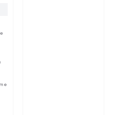
de
s
em e