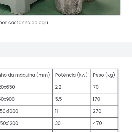
er castanha de caju
ho da máquina (mm)
Potência (kw)
Peso (kg)
20x650
2.2
70
50x900
5.5
170
350x1000
11
270
450x1200
30
470