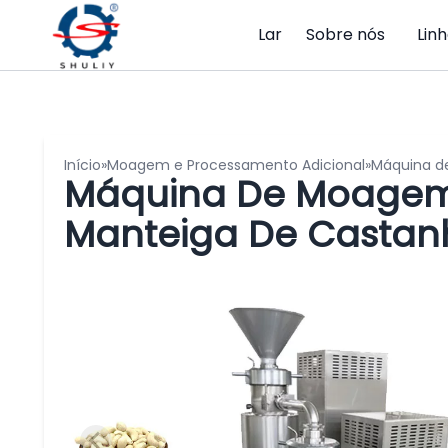
Lar
Sobre nós
Lin
Início
»
Moagem e Processamento Adicional
»
Máquina d
Máquina De Moagem 
Manteiga De Castan