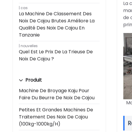
La 
cas
mac
La Machine De Classement Des
de 
Noix De Cajou Brutes Améliore La
pri
Qualité Des Noix De Cajou En
Tanzanie
nouvelles
Quel Est Le Prix De La Trieuse De
Noix De Cajou ?
Produit
Machine De Broyage Kaju Pour
Faire Du Beurre De Noix De Cajou
Ma
Petites Et Grandes Machines De
Traitement Des Noix De Cajou
R
(100kg-1000kg/h)