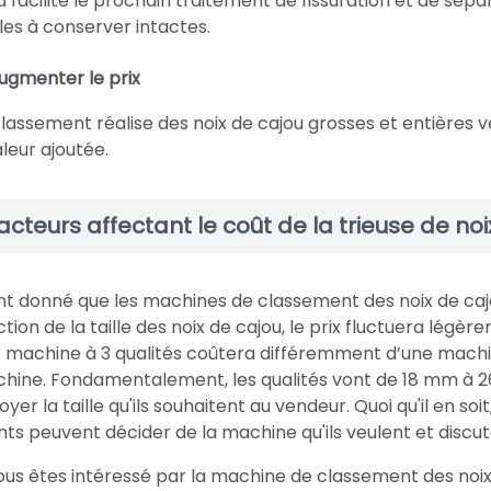
a facilite le prochain traitement de fissuration et de sépar
iles à conserver intactes.
ugmenter le prix
classement réalise des noix de cajou grosses et entières v
aleur ajoutée.
acteurs affectant le coût de la trieuse de no
nt donné que les machines de classement des noix de caj
tion de la taille des noix de cajou, le prix fluctuera légèr
 machine à 3 qualités coûtera différemment d’une machine à
hine. Fondamentalement, les qualités vont de 18 mm à 2
yer la taille qu'ils souhaitent au vendeur. Quoi qu'il en soit,
ents peuvent décider de la machine qu'ils veulent et discute
vous êtes intéressé par la machine de classement des noix