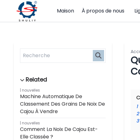
Maison
À propos de nous
Li
Accu
Q
C
nouvelles
Machine Automatique De
C
Classement Des Grains De Noix De
1
Cajou À Vendre
2
3
nouvelles
Comment La Noix De Cajou Est-
Elle Classée ?