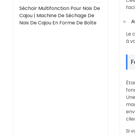
Cel
fac
Séchoir Multifonction Pour Noix De
Cajou | Machine De Séchage De
A
Noix De Cajou En Forme De Boîte
Le 
à v
F
Éta
fonc
Une
mac
envo
cli
Si 