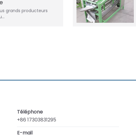
e
plus grands producteurs
ou…
Téléphone
+86 17303831295
E-mail