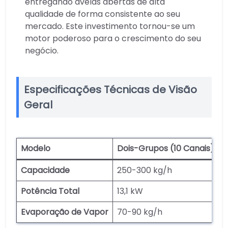
entregando avelãs abertas de alta
qualidade de forma consistente ao seu
mercado. Este investimento tornou-se um
motor poderoso para o crescimento do seu
negócio.
Especificações Técnicas de Visão
Geral
Modelo
Dois-Grupos (10 Canais)
T
Capacidade
250-300 kg/h
3
Potência Total
13,1 kW
1
Evaporação de Vapor
70-90 kg/h
8